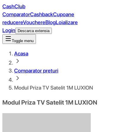
CashClub
Comparator
Cashback
Cupoane
reducere
Vouchere
Blog
Loializare
Login
Descarca extensia
Toggle menu
Acasa
Comparator preturi
Modul Priza TV Satelit 1M LUXION
Modul Priza TV Satelit 1M LUXION