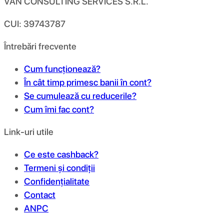
VAN CONSULTING SERVICES S.R.L.
CUI: 39743787
Întrebări frecvente
Cum funcționează?
În cât timp primesc banii în cont?
Se cumulează cu reducerile?
Cum îmi fac cont?
Link-uri utile
Ce este cashback?
Termeni și condiții
Confidențialitate
Contact
ANPC