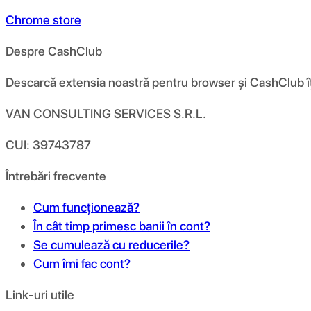
Chrome store
Despre CashClub
Descarcă extensia noastră pentru browser și CashClub îți d
VAN CONSULTING SERVICES S.R.L.
CUI: 39743787
Întrebări frecvente
Cum funcționează?
În cât timp primesc banii în cont?
Se cumulează cu reducerile?
Cum îmi fac cont?
Link-uri utile