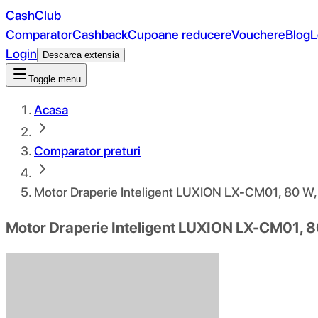
CashClub
Comparator
Cashback
Cupoane reducere
Vouchere
Blog
L
Login
Descarca extensia
Toggle menu
Acasa
Comparator preturi
Motor Draperie Inteligent LUXION LX-CM01, 80 W, C
Motor Draperie Inteligent LUXION LX-CM01, 80