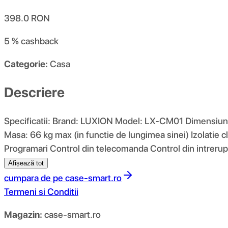
398.0
RON
5 %
cashback
Categorie:
Casa
Descriere
Specificatii: Brand: LUXION Model: LX-CM01 Dimensi
Masa: 66 kg max (in functie de lungimea sinei) Izolatie c
Programari Control din telecomanda Control din intrerupa
Afișează tot
cumpara de pe
case-smart.ro
Termeni si Conditii
Magazin:
case-smart.ro