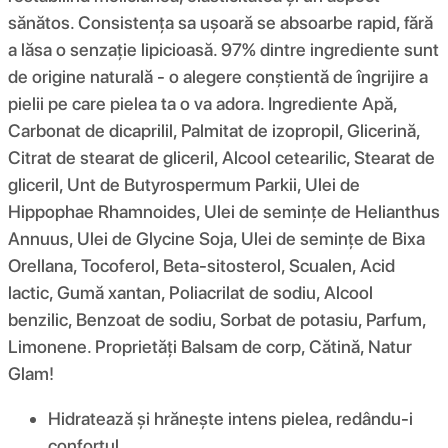
sănătos. Consistența sa ușoară se absoarbe rapid, fără
a lăsa o senzație lipicioasă. 97% dintre ingrediente sunt
de origine naturală - o alegere conștientă de îngrijire a
pielii pe care pielea ta o va adora. Ingrediente Apă,
Carbonat de dicaprilil, Palmitat de izopropil, Glicerină,
Citrat de stearat de gliceril, Alcool cetearilic, Stearat de
gliceril, Unt de Butyrospermum Parkii, Ulei de
Hippophae Rhamnoides, Ulei de semințe de Helianthus
Annuus, Ulei de Glycine Soja, Ulei de semințe de Bixa
Orellana, Tocoferol, Beta-sitosterol, Scualen, Acid
lactic, Gumă xantan, Poliacrilat de sodiu, Alcool
benzilic, Benzoat de sodiu, Sorbat de potasiu, Parfum,
Limonene. Proprietăți Balsam de corp, Cătină, Natur
Glam!
Hidratează și hrănește intens pielea, redându-i
confortul.