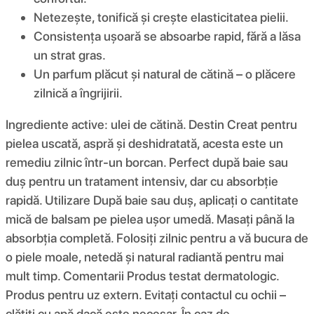
Netezește, tonifică și crește elasticitatea pielii.
Consistența ușoară se absoarbe rapid, fără a lăsa
un strat gras.
Un parfum plăcut și natural de cătină – o plăcere
zilnică a îngrijirii.
Ingrediente active: ulei de cătină. Destin Creat pentru
pielea uscată, aspră și deshidratată, acesta este un
remediu zilnic într-un borcan. Perfect după baie sau
duș pentru un tratament intensiv, dar cu absorbție
rapidă. Utilizare După baie sau duș, aplicați o cantitate
mică de balsam pe pielea ușor umedă. Masați până la
absorbția completă. Folosiți zilnic pentru a vă bucura de
o piele moale, netedă și natural radiantă pentru mai
mult timp. Comentarii Produs testat dermatologic.
Produs pentru uz extern. Evitați contactul cu ochii –
clătiți cu apă dacă este necesar. În caz de