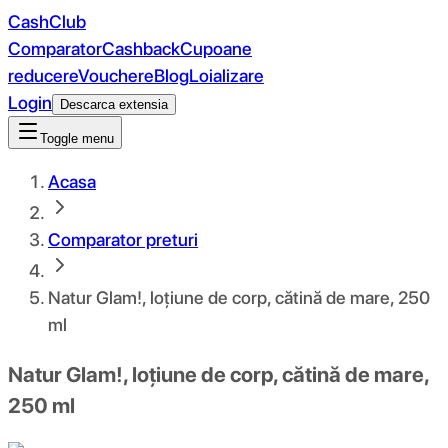
CashClub
Comparator
Cashback
Cupoane
reducere
Vouchere
Blog
Loializare
Login
Descarca extensia
Toggle menu
Acasa
Comparator preturi
Natur Glam!, loțiune de corp, cătină de mare, 250
ml
Natur Glam!, loțiune de corp, cătină de mare,
250 ml