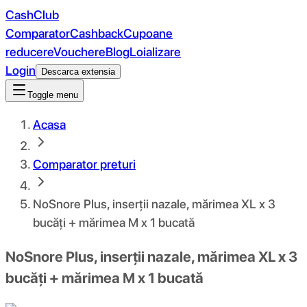
CashClub
Comparator
Cashback
Cupoane
reducere
Vouchere
Blog
Loializare
Login
Descarca extensia
Toggle menu
Acasa
Comparator preturi
NoSnore Plus, inserții nazale, mărimea XL x 3
bucăți + mărimea M x 1 bucată
NoSnore Plus, inserții nazale, mărimea XL x 3
bucăți + mărimea M x 1 bucată