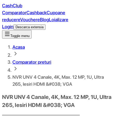
CashClub
Comparator
Cashback
Cupoane
reducere
Vouchere
Blog
Loializare
Login
Descarca extensia
Toggle menu
Acasa
Comparator preturi
NVR UNV 4 Canale, 4K, Max. 12 MP, 1U, Ultra
265, Iesiri HDMI &#038; VGA
NVR UNV 4 Canale, 4K, Max. 12 MP, 1U, Ultra
265, Iesiri HDMI &#038; VGA