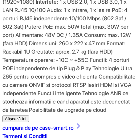
(1920×1080) Interfete: 1 x USB 2.0, 1 x USB 3.0, 1 x
LAN RJ45 10/100 Audio: 1 x intrare, 1 x iesire PoE: 4
porturi RJ45 independente 10/100 Mbps (802.3af /
802.3at) Putere PoE: max. 50W total (max. 30W per
port) Alimentare: 48V DC / 1.35A Consum: max. 12W
(fara HDD) Dimensiuni: 260 x 222 x 47 mm Format:
Rackabil 1U Greutate: aprox. 2.7 kg (fara HDD)
Temperatura operare: -10C ~ +55C Functii: 4 porturi
POE independente de tip Plug & Play Tehnologie Ultra
265 pentru o compresie video eficienta Compatibilitate
cu camere ONVIF si protocol RTSP Iesiri HDMI si VGA
independente Functii inteligente Tehnologie ANR ce
stocheaza informatiile cand aparatul este deconectat
de la retea Posibilitate de upgrade pe cloud
Afișează tot
cumpara de pe
case-smart.ro
Termeni si Conditii