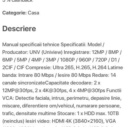
Categorie:
Casa
Descriere
Manual specificaii tehnice Specificatii: Model /
Producator: UNV (Uniview) Inregistrare: 12MP / 8MP /
6MP / 5MP / 4MP / 3MP / 1080P / 960P / 720P / D1 /
2CIF / CIF Compresie: Ultra 265, H.265, H.264 Latime
banda: Intrare 80 Mbps / Iesire 80 Mbps Redare: 14
canale sincronizateCapacitate decodare: 2 x
12MP@30fps, 2 x 4K@30fps, 4 x 4MP@30fps Functii
VCA: Detectie faciala, intrus, perimetru, depasire linie,
miscare, diferentiere om/vehicul, numarare persoane,
trafic, densitate multime Stocare: 1 x HDD max. 10TB
(neinclus) Iesiri video: HDMI 4K (3840×2160), VGA