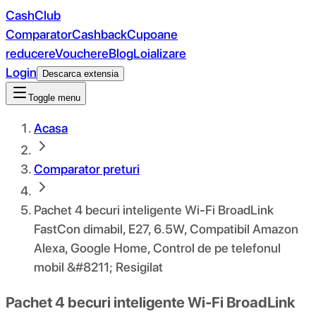
CashClub
Comparator
Cashback
Cupoane
reducere
Vouchere
Blog
Loializare
Login
Descarca extensia
Toggle menu
Acasa
Comparator preturi
Pachet 4 becuri inteligente Wi-Fi BroadLink
FastCon dimabil, E27, 6.5W, Compatibil Amazon
Alexa, Google Home, Control de pe telefonul
mobil &#8211; Resigilat
Pachet 4 becuri inteligente Wi-Fi BroadLink