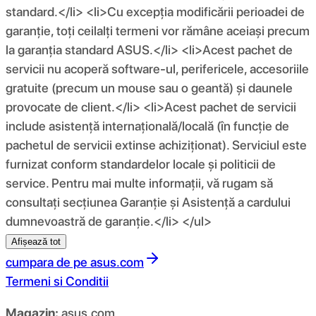
standard.</li> <li>Cu excepția modificării perioadei de
garanție, toți ceilalți termeni vor rămâne aceiași precum
la garanția standard ASUS.</li> <li>Acest pachet de
servicii nu acoperă software-ul, perifericele, accesoriile
gratuite (precum un mouse sau o geantă) și daunele
provocate de client.</li> <li>Acest pachet de servicii
include asistență internațională/locală (în funcție de
pachetul de servicii extinse achiziționat). Serviciul este
furnizat conform standardelor locale și politicii de
service. Pentru mai multe informații, vă rugam să
consultați secțiunea Garanție și Asistență a cardului
dumnevoastră de garanție.</li> </ul>
Afișează tot
cumpara de pe
asus.com
Termeni si Conditii
Magazin:
asus.com