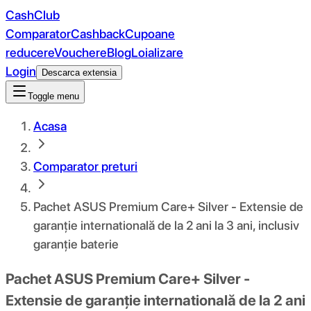
CashClub
Comparator
Cashback
Cupoane
reducere
Vouchere
Blog
Loializare
Login
Descarca extensia
Toggle menu
Acasa
Comparator preturi
Pachet ASUS Premium Care+ Silver - Extensie de
garanție internatională de la 2 ani la 3 ani, inclusiv
garanție baterie
Pachet ASUS Premium Care+ Silver -
Extensie de garanție internatională de la 2 ani