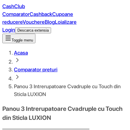
CashClub
Comparator
Cashback
Cupoane
reducere
Vouchere
Blog
Loializare
Login
Descarca extensia
Toggle menu
Acasa
Comparator preturi
Panou 3 Intrerupatoare Cvadruple cu Touch din
Sticla LUXION
Panou 3 Intrerupatoare Cvadruple cu Touch
din Sticla LUXION