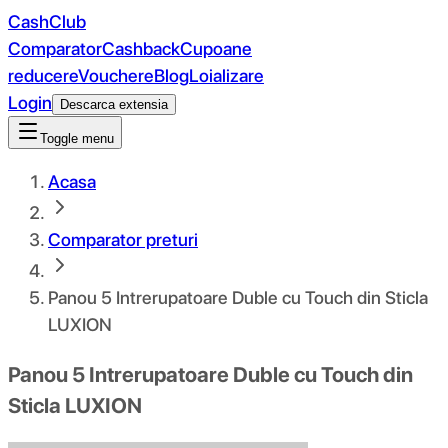
CashClub
Comparator
Cashback
Cupoane
reducere
Vouchere
Blog
Loializare
Login
Descarca extensia
Toggle menu
Acasa
Comparator preturi
Panou 5 Intrerupatoare Duble cu Touch din Sticla
LUXION
Panou 5 Intrerupatoare Duble cu Touch din
Sticla LUXION