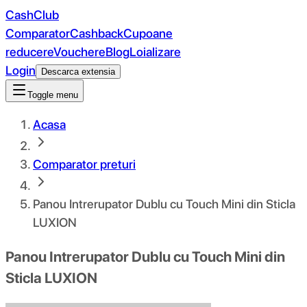
CashClub
Comparator
Cashback
Cupoane
reducere
Vouchere
Blog
Loializare
Login
Descarca extensia
Toggle menu
Acasa
Comparator preturi
Panou Intrerupator Dublu cu Touch Mini din Sticla
LUXION
Panou Intrerupator Dublu cu Touch Mini din
Sticla LUXION