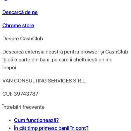
Descarcă de pe
Chrome store
Despre CashClub
Descarcă extensia noastră pentru browser și CashClub
îți dă o parte din banii pe care îi cheltuiești online
înapoi.
VAN CONSULTING SERVICES S.R.L.
CUI: 39743787
Întrebări frecvente
Cum funcționează?
În cât timp primesc banii în cont?