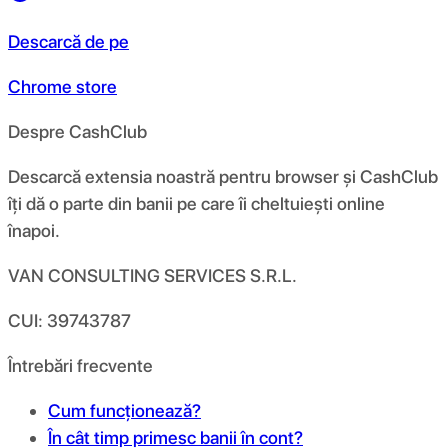
Descarcă de pe
Chrome store
Despre CashClub
Descarcă extensia noastră pentru browser și CashClub
îți dă o parte din banii pe care îi cheltuiești online
înapoi.
VAN CONSULTING SERVICES S.R.L.
CUI: 39743787
Întrebări frecvente
Cum funcționează?
În cât timp primesc banii în cont?