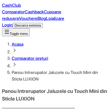
CashClub
Comparator
Cashback
Cupoane
reducere
Vouchere
Blog
Loializare
Login
Descarca extensia
Toggle menu
Acasa
Comparator preturi
Panou Intrerupator Jaluzele cu Touch Mini din
Sticla LUXION
Panou Intrerupator Jaluzele cu Touch Mini din
Sticla LUXION