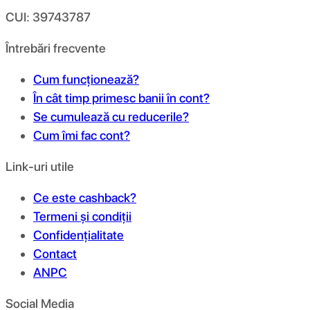
CUI: 39743787
Întrebări frecvente
Cum funcționează?
În cât timp primesc banii în cont?
Se cumulează cu reducerile?
Cum îmi fac cont?
Link-uri utile
Ce este cashback?
Termeni și condiții
Confidențialitate
Contact
ANPC
Social Media