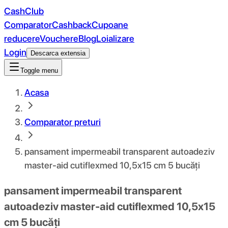
CashClub
Comparator
Cashback
Cupoane
reducere
Vouchere
Blog
Loializare
Login
Descarca extensia
Toggle menu
Acasa
Comparator preturi
pansament impermeabil transparent autoadeziv
master-aid cutiflexmed 10,5x15 cm 5 bucăți
pansament impermeabil transparent
autoadeziv master-aid cutiflexmed 10,5x15
cm 5 bucăți