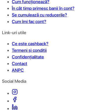
Cum funcționează?
În cât timp primesc banii în cont?
Se cumulează cu reducerile?
Cum îmi fac cont?
Link-uri utile
Ce este cashback?
Termeni și condiții
Confidențialitate
Contact
ANPC
Social Media