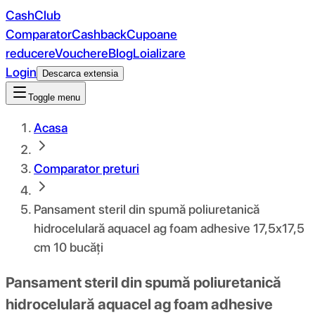
CashClub
Comparator
Cashback
Cupoane
reducere
Vouchere
Blog
Loializare
Login
Descarca extensia
Toggle menu
Acasa
Comparator preturi
Pansament steril din spumă poliuretanică
hidrocelulară aquacel ag foam adhesive 17,5x17,5
cm 10 bucăți
Pansament steril din spumă poliuretanică
hidrocelulară aquacel ag foam adhesive