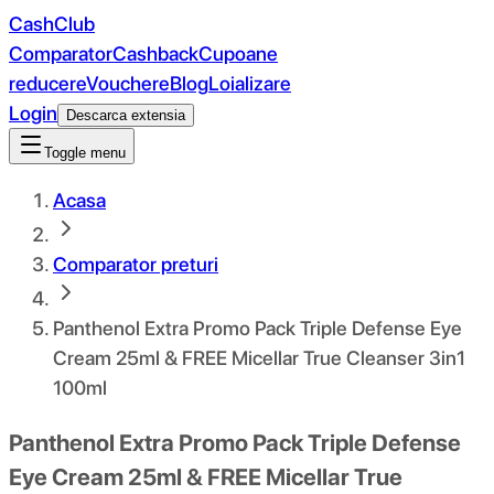
CashClub
Comparator
Cashback
Cupoane
reducere
Vouchere
Blog
Loializare
Login
Descarca extensia
Toggle menu
Acasa
Comparator preturi
Panthenol Extra Promo Pack Triple Defense Eye
Cream 25ml & FREE Micellar True Cleanser 3in1
100ml
Panthenol Extra Promo Pack Triple Defense
Eye Cream 25ml & FREE Micellar True