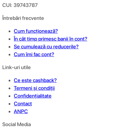
CUI: 39743787
Întrebări frecvente
Cum funcționează?
În cât timp primesc banii în cont?
Se cumulează cu reducerile?
Cum îmi fac cont?
Link-uri utile
Ce este cashback?
Termeni și condiții
Confidențialitate
Contact
ANPC
Social Media