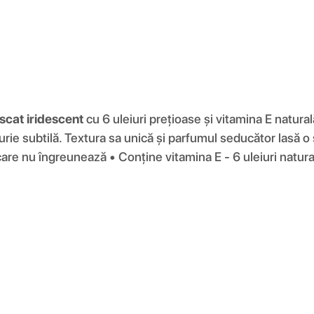
uscat iridescent
cu 6 uleiuri prețioase și vitamina E natural
aurie subtilă. Textura sa unică și parfumul seducător lasă o
care nu îngreunează • Conține vitamina E - 6 uleiuri natur