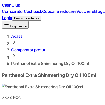
CashClub
Comparator
Cashback
Cupoane reducere
Vouchere
Blog
L
Login
Descarca extensia
Toggle menu
Acasa
Comparator preturi
Panthenol Extra Shimmering Dry Oil 100ml
Panthenol Extra Shimmering Dry Oil 100ml
77.73
RON