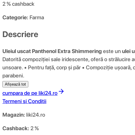
2 %
cashback
Categorie:
Farma
Descriere
Uleiul uscat Panthenol Extra Shimmering
este un
ulei 
Datorită compoziției sale iridescente, oferă o strălucire 
unsoare. • Pentru față, corp și păr • Compoziție ușoară, 
parabeni.
Afișează tot
cumpara de pe
liki24.ro
Termeni si Conditii
Magazin:
liki24.ro
Cashback:
2 %