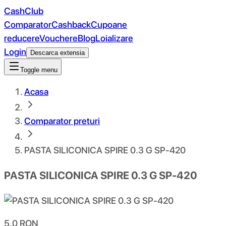
CashClub
Comparator
Cashback
Cupoane
reducere
Vouchere
Blog
Loializare
Login
Descarca extensia
Toggle menu
Acasa
Comparator preturi
PASTA SILICONICA SPIRE 0.3 G SP-420
PASTA SILICONICA SPIRE 0.3 G SP-420
5.0
RON