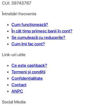
CUI: 39743787
Întrebări frecvente
Cum funcționează?
În cât timp primesc banii în cont?
Se cumulează cu reducerile?
Cum îmi fac cont?
Link-uri utile
Ce este cashback?
Termeni și condiții
Confidențialitate
Contact
ANPC
Social Media