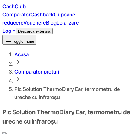
CashClub
Comparator
Cashback
Cupoane
reducere
Vouchere
Blog
Loializare
Login
Descarca extensia
Toggle menu
Acasa
Comparator preturi
Pic Solution ThermoDiary Ear, termometru de
ureche cu infraroșu
Pic Solution ThermoDiary Ear, termometru de
ureche cu infraroșu