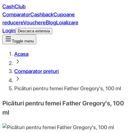
CashClub
Comparator
Cashback
Cupoane
reducere
Vouchere
Blog
Loializare
Login
Descarca extensia
Toggle menu
Acasa
Comparator preturi
Picături pentru femei Father Gregory's, 100 ml
Picături pentru femei Father Gregory's, 100
ml