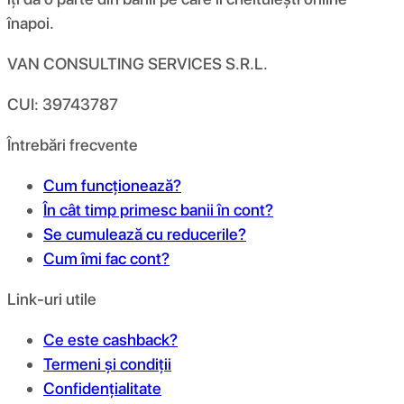
înapoi.
VAN CONSULTING SERVICES S.R.L.
CUI: 39743787
Întrebări frecvente
Cum funcționează?
În cât timp primesc banii în cont?
Se cumulează cu reducerile?
Cum îmi fac cont?
Link-uri utile
Ce este cashback?
Termeni și condiții
Confidențialitate