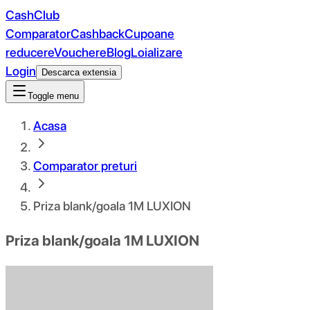
CashClub
Comparator
Cashback
Cupoane
reducere
Vouchere
Blog
Loializare
Login
Descarca extensia
Toggle menu
Acasa
Comparator preturi
Priza blank/goala 1M LUXION
Priza blank/goala 1M LUXION