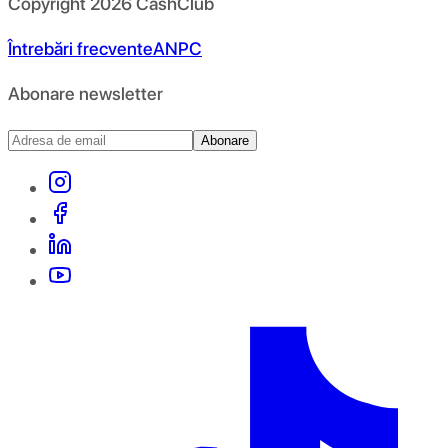
Copyright
2026
CashClub
Întrebări frecvente
ANPC
Abonare newsletter
Abonare