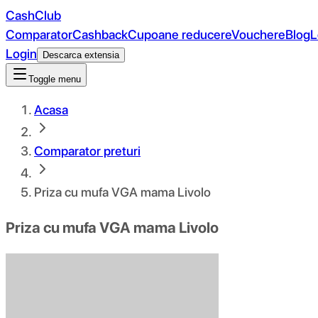
CashClub
Comparator
Cashback
Cupoane reducere
Vouchere
Blog
L
Login
Descarca extensia
Toggle menu
Acasa
Comparator preturi
Priza cu mufa VGA mama Livolo
Priza cu mufa VGA mama Livolo