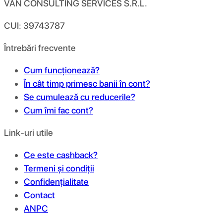
VAN CONSULTING SERVICES S.R.L.
CUI: 39743787
Întrebări frecvente
Cum funcționează?
În cât timp primesc banii în cont?
Se cumulează cu reducerile?
Cum îmi fac cont?
Link-uri utile
Ce este cashback?
Termeni și condiții
Confidențialitate
Contact
ANPC