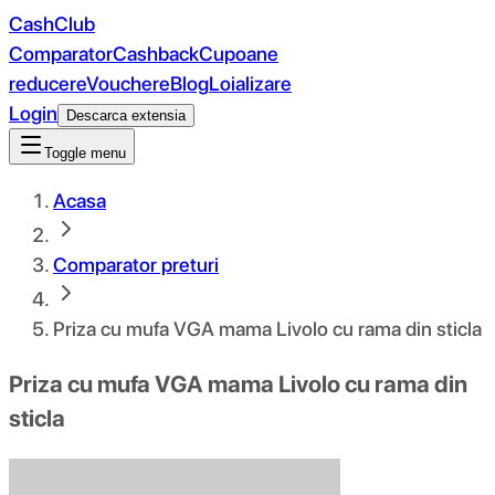
CashClub
Comparator
Cashback
Cupoane
reducere
Vouchere
Blog
Loializare
Login
Descarca extensia
Toggle menu
Acasa
Comparator preturi
Priza cu mufa VGA mama Livolo cu rama din sticla
Priza cu mufa VGA mama Livolo cu rama din
sticla