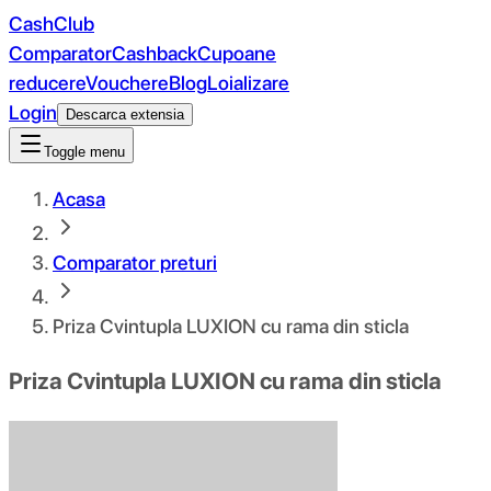
CashClub
Comparator
Cashback
Cupoane
reducere
Vouchere
Blog
Loializare
Login
Descarca extensia
Toggle menu
Acasa
Comparator preturi
Priza Cvintupla LUXION cu rama din sticla
Priza Cvintupla LUXION cu rama din sticla