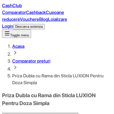
CashClub
Comparator
Cashback
Cupoane
reducere
Vouchere
Blog
Loializare
Login
Descarca extensia
Toggle menu
Acasa
Comparator preturi
Priza Dubla cu Rama din Sticla LUXION Pentru
Doza Simpla
Priza Dubla cu Rama din Sticla LUXION
Pentru Doza Simpla