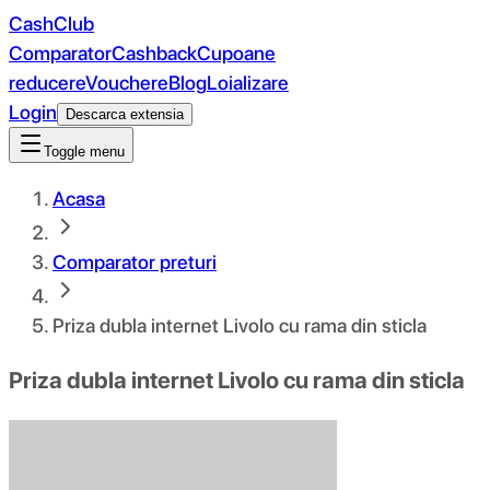
CashClub
Comparator
Cashback
Cupoane
reducere
Vouchere
Blog
Loializare
Login
Descarca extensia
Toggle menu
Acasa
Comparator preturi
Priza dubla internet Livolo cu rama din sticla
Priza dubla internet Livolo cu rama din sticla