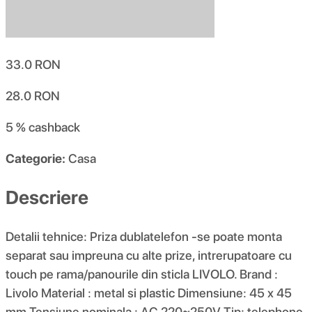
33.0
RON
28.0
RON
5 %
cashback
Categorie:
Casa
Descriere
Detalii tehnice: Priza dublatelefon -se poate monta
separat sau impreuna cu alte prize, intrerupatoare cu
touch pe rama/panourile din sticla LIVOLO. Brand :
Livolo Material : metal si plastic Dimensiune: 45 x 45
mm Tensiune nominala : AC 220~250V Tip: telephone