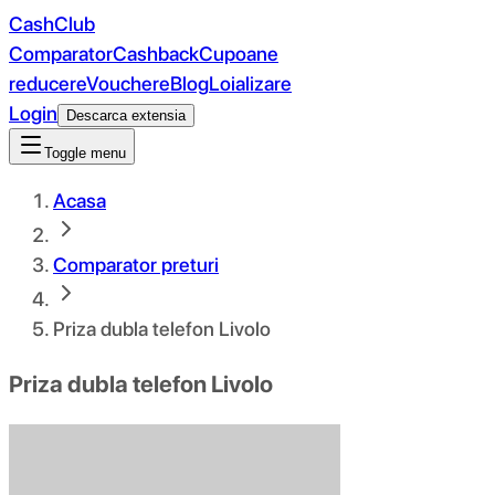
CashClub
Comparator
Cashback
Cupoane
reducere
Vouchere
Blog
Loializare
Login
Descarca extensia
Toggle menu
Acasa
Comparator preturi
Priza dubla telefon Livolo
Priza dubla telefon Livolo