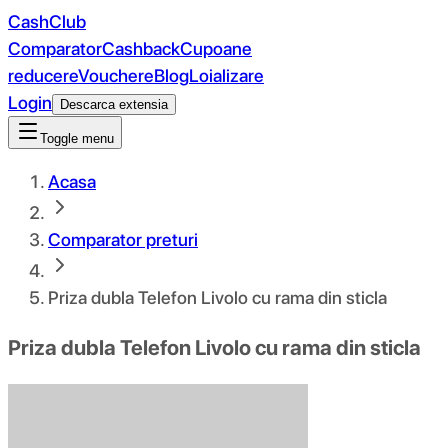
CashClub
Comparator
Cashback
Cupoane
reducere
Vouchere
Blog
Loializare
Login
Descarca extensia
Toggle menu
Acasa
Comparator preturi
Priza dubla Telefon Livolo cu rama din sticla
Priza dubla Telefon Livolo cu rama din sticla