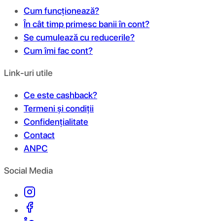
Cum funcționează?
În cât timp primesc banii în cont?
Se cumulează cu reducerile?
Cum îmi fac cont?
Link-uri utile
Ce este cashback?
Termeni și condiții
Confidențialitate
Contact
ANPC
Social Media