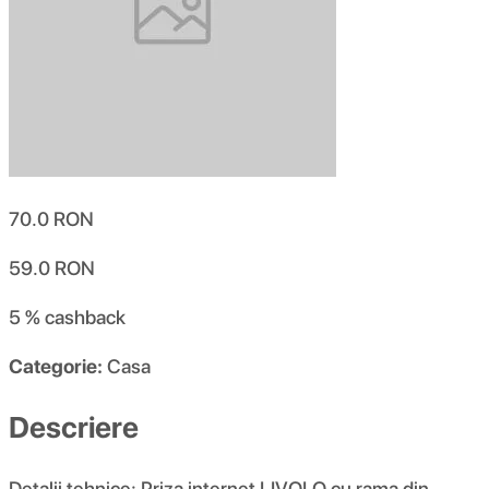
70.0
RON
59.0
RON
5 %
cashback
Categorie:
Casa
Descriere
Detalii tehnice: Priza internet LIVOLO cu rama din