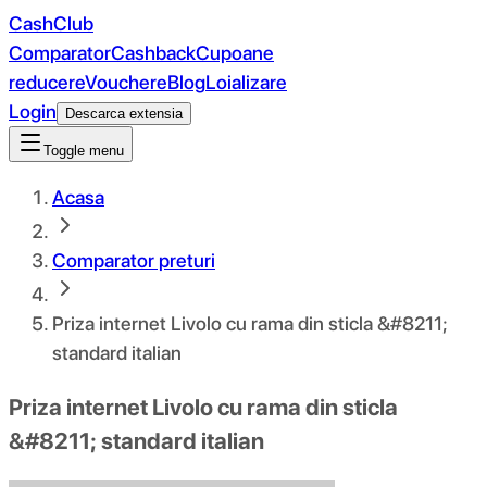
CashClub
Comparator
Cashback
Cupoane
reducere
Vouchere
Blog
Loializare
Login
Descarca extensia
Toggle menu
Acasa
Comparator preturi
Priza internet Livolo cu rama din sticla &#8211;
standard italian
Priza internet Livolo cu rama din sticla
&#8211; standard italian