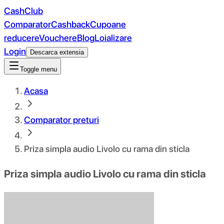
CashClub
Comparator
Cashback
Cupoane
reducere
Vouchere
Blog
Loializare
Login
Descarca extensia
Toggle menu
Acasa
Comparator preturi
Priza simpla audio Livolo cu rama din sticla
Priza simpla audio Livolo cu rama din sticla