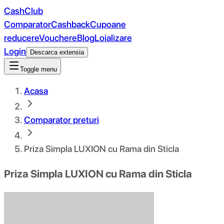
CashClub
Comparator
Cashback
Cupoane
reducere
Vouchere
Blog
Loializare
Login
Descarca extensia
Toggle menu
Acasa
Comparator preturi
Priza Simpla LUXION cu Rama din Sticla
Priza Simpla LUXION cu Rama din Sticla