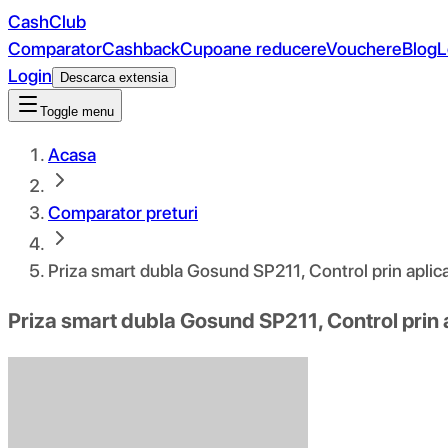
CashClub
Comparator
Cashback
Cupoane reducere
Vouchere
Blog
L
Login
Descarca extensia
Toggle menu
Acasa
Comparator preturi
Priza smart dubla Gosund SP211, Control prin aplic
Priza smart dubla Gosund SP211, Control prin 