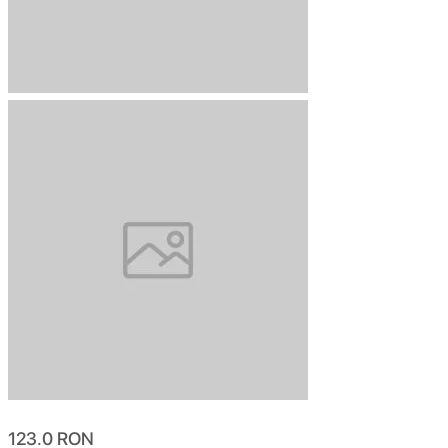
123.0
RON