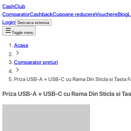
CashClub
Comparator
Cashback
Cupoane reducere
Vouchere
Blog
L
Login
Descarca extensia
Toggle menu
Acasa
Comparator preturi
Priza USB-A + USB-C cu Rama Din Sticla si Tasta 
Priza USB-A + USB-C cu Rama Din Sticla si Ta