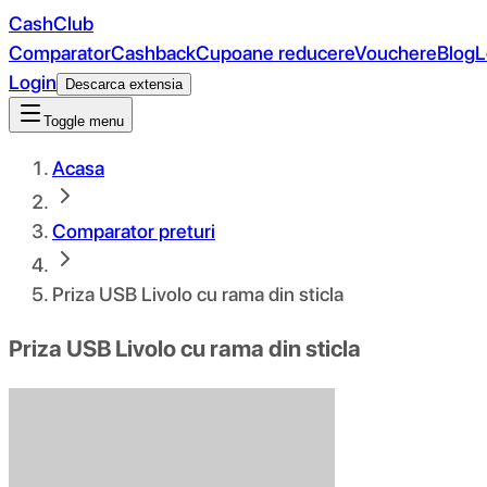
CashClub
Comparator
Cashback
Cupoane reducere
Vouchere
Blog
L
Login
Descarca extensia
Toggle menu
Acasa
Comparator preturi
Priza USB Livolo cu rama din sticla
Priza USB Livolo cu rama din sticla