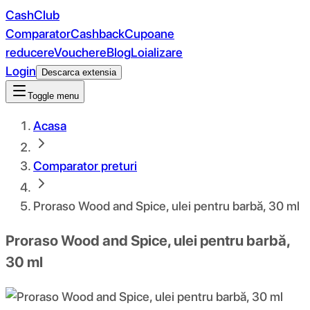
CashClub
Comparator
Cashback
Cupoane
reducere
Vouchere
Blog
Loializare
Login
Descarca extensia
Toggle menu
Acasa
Comparator preturi
Proraso Wood and Spice, ulei pentru barbă, 30 ml
Proraso Wood and Spice, ulei pentru barbă,
30 ml