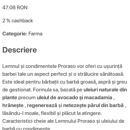
47.08
RON
2 %
cashback
Categorie:
Farma
Descriere
Lemnul și condimentele Proraso vor oferi cu ușurință
barbei tale un aspect perfect și o strălucire sănătoasă.
Este ideal pentru bărbații cu barbă groasă, aspră și greu
de gestionat. Formula sa, bazată pe
uleiuri naturale din
plante
precum
uleiul de avocado și macadamia
,
hrănește
,
regenerează
și
netezește părul din barbă
,
lăsându-l moale, flexibil și plăcut la atingere.
Caracteristici cheie ale Lemnului Proraso și uleiului de
barbă cu condimente