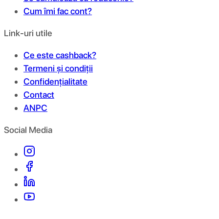
Cum îmi fac cont?
Link-uri utile
Ce este cashback?
Termeni și condiții
Confidențialitate
Contact
ANPC
Social Media