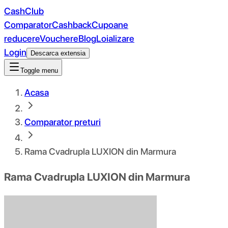
CashClub
Comparator
Cashback
Cupoane
reducere
Vouchere
Blog
Loializare
Login
Descarca extensia
Toggle menu
Acasa
Comparator preturi
Rama Cvadrupla LUXION din Marmura
Rama Cvadrupla LUXION din Marmura