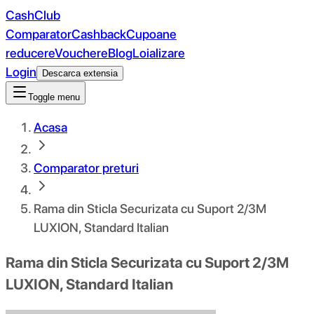
CashClub
Comparator
Cashback
Cupoane
reducere
Vouchere
Blog
Loializare
Login
Descarca extensia
Toggle menu
Acasa
Comparator preturi
Rama din Sticla Securizata cu Suport 2/3M
LUXION, Standard Italian
Rama din Sticla Securizata cu Suport 2/3M
LUXION, Standard Italian