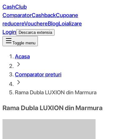
CashClub
Comparator
Cashback
Cupoane
reducere
Vouchere
Blog
Loializare
Login
Descarca extensia
Toggle menu
Acasa
Comparator preturi
Rama Dubla LUXION din Marmura
Rama Dubla LUXION din Marmura