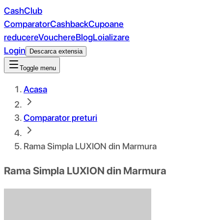
CashClub
Comparator
Cashback
Cupoane
reducere
Vouchere
Blog
Loializare
Login
Descarca extensia
Toggle menu
Acasa
Comparator preturi
Rama Simpla LUXION din Marmura
Rama Simpla LUXION din Marmura