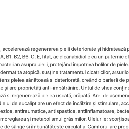
, accelerează regenerarea pielii deteriorate și hidratează p
 B1, B2, B6, C, E, fitat, acid canabidiolic cu un puternic ef
acterian asupra pielii, protejând împotriva bolilor de piele
 dermatita atopică, susține tratamentul cicatricilor, arsurilo
ens pielea sănătoasă și deteriorată, creând o barieră de pro
 și are proprietăți anti-îmbătrânire. Untul de shea conține 
ză și regenerează pielea uscată, crăpată. Are, de asemenea, 
Uleiul de eucalipt are un efect de încălzire și stimulare, acc
lgezice, antireumatice, antispastice, antiinflamatoare, bact
rmoreglarea și metabolismul grăsimilor. Uleiurile: scorțișo
ele de sânge și îmbunătățește circulația. Camforul are propr