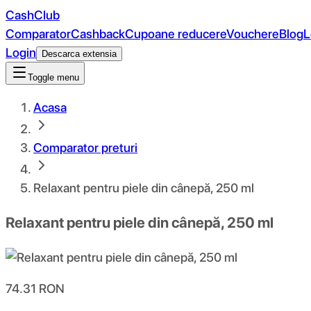
CashClub
Comparator
Cashback
Cupoane reducere
Vouchere
Blog
L
Login
Descarca extensia
Toggle menu
Acasa
Comparator preturi
Relaxant pentru piele din cânepă, 250 ml
Relaxant pentru piele din cânepă, 250 ml
74.31
RON