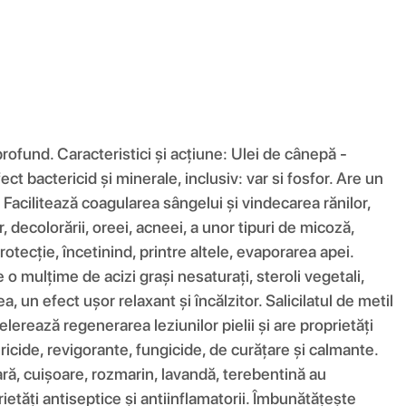
rofund. Caracteristici și acțiune: Ulei de cânepă -
ect bactericid și minerale, inclusiv: var si fosfor. Are un
. Facilitează coagularea sângelui și vindecarea rănilor,
r, decolorării, oreei, acneei, a unor tipuri de micoză,
tecție, încetinind, printre altele, evaporarea apei.
o mulțime de acizi grași nesaturați, steroli vegetali,
un efect ușor relaxant și încălzitor. Salicilatul de metil
elerează regenerarea leziunilor pielii și are proprietăți
ericide, revigorante, fungicide, de curățare și calmante.
ară, cuișoare, rozmarin, lavandă, terebentină au
ietăți antiseptice și antiinflamatorii. Îmbunătățește