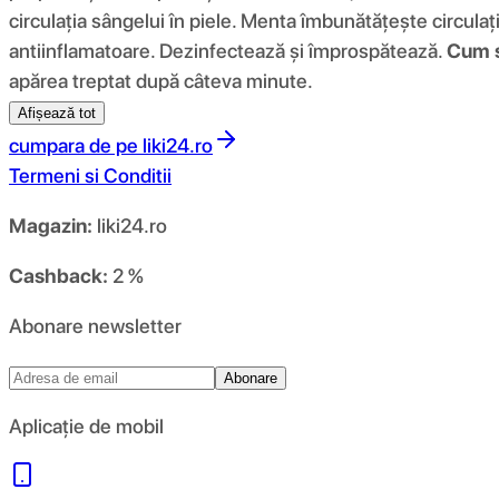
circulația sângelui în piele. Menta îmbunătățește circulaț
antiinflamatoare. Dezinfectează și împrospătează.
Cum s
apărea treptat după câteva minute.
Afișează tot
cumpara de pe
liki24.ro
Termeni si Conditii
Magazin:
liki24.ro
Cashback:
2 %
Abonare newsletter
Abonare
Aplicație de mobil