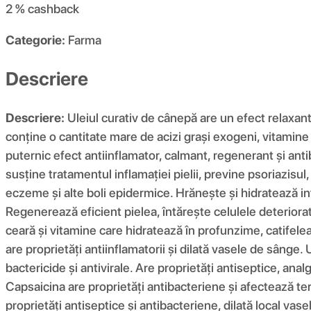
2 %
cashback
Categorie:
Farma
Descriere
Descriere:
Uleiul curativ de cânepă are un efect relaxant
conține o cantitate mare de acizi grași exogeni, vitamine A,
puternic efect antiinflamator, calmant, regenerant și antib
susține tratamentul inflamației pielii, previne psoriazisul,
eczeme și alte boli epidermice. Hrănește și hidratează int
Regenerează eficient pielea, întărește celulele deteriorate
ceară și vitamine care hidratează în profunzime, catifelea
are proprietăți antiinflamatorii și dilată vasele de sânge. 
bactericide și antivirale. Are proprietăți antiseptice, ana
Capsaicina are proprietăți antibacteriene și afectează te
proprietăți antiseptice și antibacteriene, dilată local vas