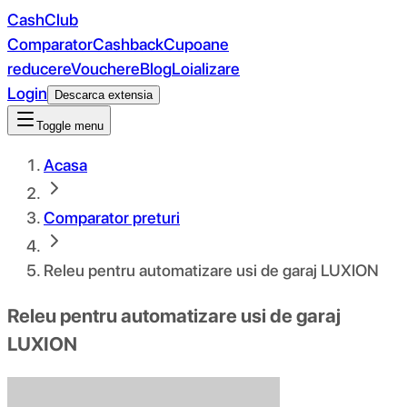
CashClub
Comparator
Cashback
Cupoane
reducere
Vouchere
Blog
Loializare
Login
Descarca extensia
Toggle menu
Acasa
Comparator preturi
Releu pentru automatizare usi de garaj LUXION
Releu pentru automatizare usi de garaj
LUXION