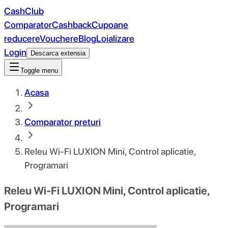
CashClub
Comparator
Cashback
Cupoane
reducere
Vouchere
Blog
Loializare
Login
Descarca extensia
Toggle menu
Acasa
Comparator preturi
Releu Wi-Fi LUXION Mini, Control aplicatie,
Programari
Releu Wi-Fi LUXION Mini, Control aplicatie,
Programari