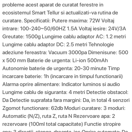
probleme acest aparat de curatat ferestre in
ecosistemul Smart Tellur si actualizati-va rutina de
curatare. Specificatii: Putere maxima: 72W Voltaj
intrare: 100-240~50/60HZ 1.5A Voltaj iesire: 24V/3A
Greutate: 1500g Lungime cablu adaptor AC: 1.2 metri
Lungime cablu adaptor DC: 2.5 metri Tehnologie
adeziune fereastra: Vacuum 3000pa Dimenisune: 500
x 500 mm Baterie de urgenta: Li-ion 500mAh
Autonomie baterie de urgenta: 20-30 minute Timp
incarcare baterie: 1h (incarcare in timpul functionarii)
Alarma oprire alimentare: Indicator luminos si audio
Lungime cablu de siguranta: 4 metri Detectie obstacol:
Da Detectie suprafata fara margini: Da, in total 4 senzori
Zgomot functionare: 62db Moduri curatare: 3 moduri:
Automatic (N/Z), ruta Z, ruta N Rezervoare apa: 2
rezervoare (100ml total capacitate) Functie stropire
apa: 3 directii, stanga, dreapta, jos Oprire automata: Da,