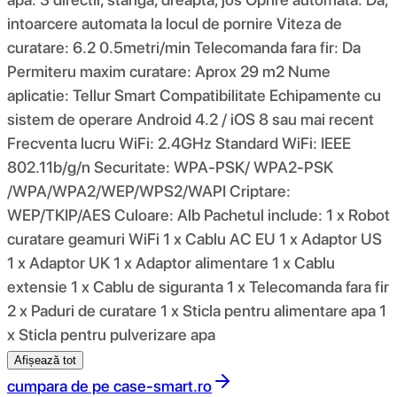
intoarcere automata la locul de pornire Viteza de
curatare: 6.2 0.5metri/min Telecomanda fara fir: Da
Permiteru maxim curatare: Aprox 29 m2 Nume
aplicatie: Tellur Smart Compatibilitate Echipamente cu
sistem de operare Android 4.2 / iOS 8 sau mai recent
Frecventa lucru WiFi: 2.4GHz Standard WiFi: IEEE
802.11b/g/n Securitate: WPA-PSK/ WPA2-PSK
/WPA/WPA2/WEP/WPS2/WAPI Criptare:
WEP/TKIP/AES Culoare: Alb Pachetul include: 1 x Robot
curatare geamuri WiFi 1 x Cablu AC EU 1 x Adaptor US
1 x Adaptor UK 1 x Adaptor alimentare 1 x Cablu
extensie 1 x Cablu de siguranta 1 x Telecomanda fara fir
2 x Paduri de curatare 1 x Sticla pentru alimentare apa 1
x Sticla pentru pulverizare apa
Afișează tot
cumpara de pe
case-smart.ro