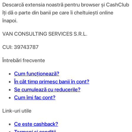
Descarcă extensia noastră pentru browser și CashClub
îți dă o parte din banii pe care îi cheltuiești online
înapoi.
VAN CONSULTING SERVICES S.R.L.
CUI: 39743787
Întrebări frecvente
Cum funcționează?
În cât timp primesc banii în cont?
Se cumulează cu reducerile?
Cum îmi fac cont?
Link-uri utile
Ce este cashback?
Termeni și condiții