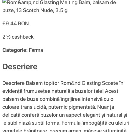
69.44
RON
2 %
cashback
Categorie:
Farma
Descriere
Descriere Balsam topitor Rom&nd Glasting Scoate în
evidență frumusețea naturală a buzelor tale! Acest
balsam de buze combină îngrijirea intensivă cu o
culoare translucidă, puternic pigmentată. Nuanța
delicată conferă buzelor un aspect elegant și natural și
le subliniază subtil forma. Formula, îmbogățită cu uleiuri
vegetale hrănitoare, precum argan, măceșe și luminiță