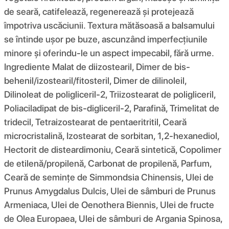
de seară, catifelează, regenerează și protejează
împotriva uscăciunii. Textura mătăsoasă a balsamului
se întinde ușor pe buze, ascunzând imperfecțiunile
minore și oferindu-le un aspect impecabil, fără urme.
Ingrediente Malat de diizostearil, Dimer de bis-
behenil/izostearil/fitosteril, Dimer de dilinoleil,
Dilinoleat de poligliceril-2, Triizostearat de poligliceril,
Poliaciladipat de bis-digliceril-2, Parafină, Trimelitat de
tridecil, Tetraizostearat de pentaeritritil, Ceară
microcristalină, Izostearat de sorbitan, 1,2-hexanediol,
Hectorit de disteardimoniu, Ceară sintetică, Copolimer
de etilenă/propilenă, Carbonat de propilenă, Parfum,
Ceară de semințe de Simmondsia Chinensis, Ulei de
Prunus Amygdalus Dulcis, Ulei de sâmburi de Prunus
Armeniaca, Ulei de Oenothera Biennis, Ulei de fructe
de Olea Europaea, Ulei de sâmburi de Argania Spinosa,