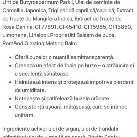
Unt de Butyrospermum Parkii, Ulei de semințe de
Camellia Japonica, Trigliceridă caprilică/caprică, Extract
de fructe de Mangifera Indica, Extract de fructe de
Rosa Canina, CI 77891, CI 45410, CI 15985, CI 15850,
Limonene, Linalool. Proprietăți Balsam de buze,
Rom&nd Glasting Melting Balm
Oferă buzelor o nuanță semitransparentă.
Creează un efect de foaie pe buze – o strălucire și
o suculență sănătoase.
Hidratează intens și protejează împotriva pierderii
de umiditate.
Netezește și catifelează buzele crăpate.
Consistență ușoară, mătăsoasă, care se întinde
uniform.
Ingrediente active: ulei de argan, ulei de trandafir
sălbatic și ulei de luminiță de seară. Destin Pentru