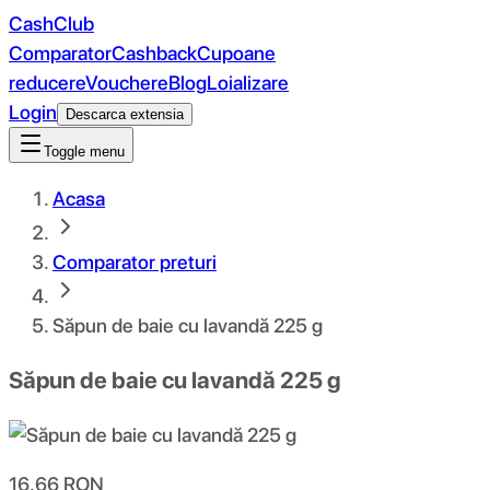
CashClub
Comparator
Cashback
Cupoane
reducere
Vouchere
Blog
Loializare
Login
Descarca extensia
Toggle menu
Acasa
Comparator preturi
Săpun de baie cu lavandă 225 g
Săpun de baie cu lavandă 225 g
16.66
RON