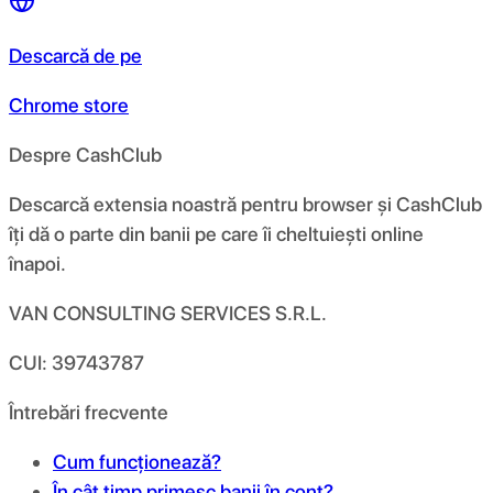
Descarcă de pe
Chrome store
Despre CashClub
Descarcă extensia noastră pentru browser și CashClub
îți dă o parte din banii pe care îi cheltuiești online
înapoi.
VAN CONSULTING SERVICES S.R.L.
CUI: 39743787
Întrebări frecvente
Cum funcționează?
În cât timp primesc banii în cont?