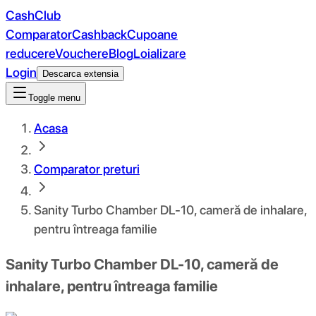
CashClub
Comparator
Cashback
Cupoane
reducere
Vouchere
Blog
Loializare
Login
Descarca extensia
Toggle menu
Acasa
Comparator preturi
Sanity Turbo Chamber DL-10, cameră de inhalare,
pentru întreaga familie
Sanity Turbo Chamber DL-10, cameră de
inhalare, pentru întreaga familie