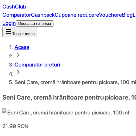
CashClub
Comparator
Cashback
Cupoane reducere
Vouchere
Blog
L
Login
Descarca extensia
Toggle menu
Acasa
Comparator preturi
Seni Care, cremă hrănitoare pentru picioare, 100 m
Seni Care, cremă hrănitoare pentru picioare, 
21.99
RON