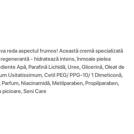
 le va reda aspectul frumos! Această cremă specializată
 regenerantă - hidratează intens, înmoaie pielea
ediente Apă, Parafină Lichidă, Uree, Glicerină, Oleat de
Linum Usitatissimum, Cetil PEG/ PPG-10/ 1 Dimeticonă,
nat, Parfum, Niacinamidă, Metilparaben, Propilparaben,
u picioare, Seni Care