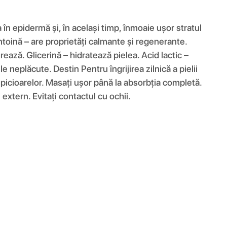
în epidermă și, în același timp, înmoaie ușor stratul
lantoină – are proprietăți calmante și regenerante.
ează. Glicerină – hidratează pielea. Acid lactic –
e neplăcute. Destin Pentru îngrijirea zilnică a pielii
a picioarelor. Masați ușor până la absorbția completă.
xtern. Evitați contactul cu ochii.