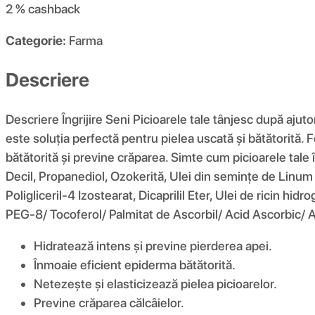
2 %
cashback
Categorie:
Farma
Descriere
Descriere Îngrijire Seni Picioarele tale tânjesc după aju
este soluția perfectă pentru pielea uscată și bătătorită
bătătorită și previne crăparea. Simte cum picioarele tale 
Decil, Propanediol, Ozokerită, Ulei din semințe de Linu
Poligliceril-4 Izostearat, Dicaprilil Eter, Ulei de ricin h
PEG-8/ Tocoferol/ Palmitat de Ascorbil/ Acid Ascorbic/ Ac
Hidratează intens și previne pierderea apei.
Înmoaie eficient epiderma bătătorită.
Netezește și elasticizează pielea picioarelor.
Previne crăparea călcâielor.