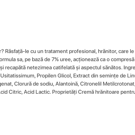
tor? Răsfață-le cu un tratament profesional, hrănitor, care
. Formula sa, pe bază de 7% uree, acționează ca o compresă
își recapătă netezimea catifelată și aspectul sănătos. Ingr
m Usitatissimum, Propilen Glicol, Extract din semințe de 
idrogenat, Clorură de sodiu, Alantoină, Citronelil Metilcroto
id Citric, Acid Lactic. Proprietăți Cremă hrănitoare pentr