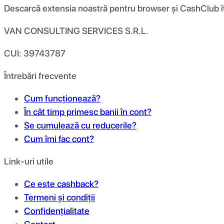
Descarcă extensia noastră pentru browser și CashClub îți d
VAN CONSULTING SERVICES S.R.L.
CUI: 39743787
Întrebări frecvente
Cum funcționează?
În cât timp primesc banii în cont?
Se cumulează cu reducerile?
Cum îmi fac cont?
Link-uri utile
Ce este cashback?
Termeni și condiții
Confidențialitate