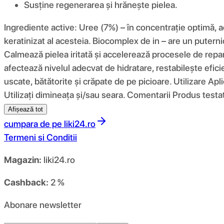
Susține regenerarea și hrănește pielea.
Ingrediente active: Uree (7%) – în concentrație optimă, ac
keratinizat al acesteia. Biocomplex de in – are un puternic 
Calmează pielea iritată și accelerează procesele de repar
afectează nivelul adecvat de hidratare, restabilește eficie
uscate, bătătorite și crăpate de pe picioare. Utilizare Ap
Utilizați dimineața și/sau seara. Comentarii Produs testa
Afișează tot
cumpara de pe
liki24.ro
Termeni si Conditii
Magazin:
liki24.ro
Cashback:
2 %
Abonare newsletter