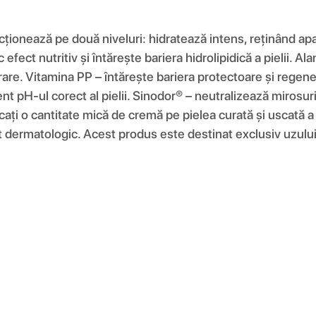
ționează pe două niveluri: hidratează intens, reținând apa 
efect nutritiv și întărește bariera hidrolipidică a pielii. A
are. Vitamina PP – întărește bariera protectoare și regener
nt pH-ul corect al pielii. Sinodor® – neutralizează mirosuril
licați o cantitate mică de cremă pe pielea curată și uscată 
t dermatologic. Acest produs este destinat exclusiv uzului e